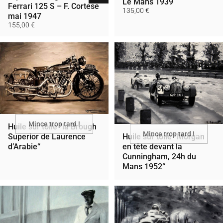
Le Mans 1939
Ferrari 125 S – F. Cortese
135,00 €
mai 1947
155,00 €
Mince trop tard !
Huile sur toile “la Brough
Mince trop tard !
Huile sur toile “Morgan
Superior de Laurence
en tête devant la
d’Arabie“
Cunningham, 24h du
Mans 1952“