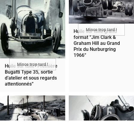
Mince trop tard !
Huile sur toile grand
format “Jim Clark &
Graham Hill au Grand
Prix du Nurburgring
1966“
Mince trop tard !
Huile sur toile “Première
Bugatti Type 35, sortie
d’atelier et sous regards
attentionnés“