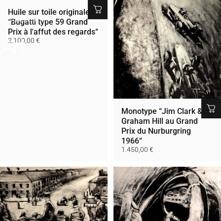
Huile sur toile originale
Collections
Art
“Bugatti type 59 Grand
Prix à l'affut des regards“
Art
2.100,00 €
Monotype “Jim Clark &
Graham Hill au Grand
Prix du Nurburgring
1966“
1.450,00 €