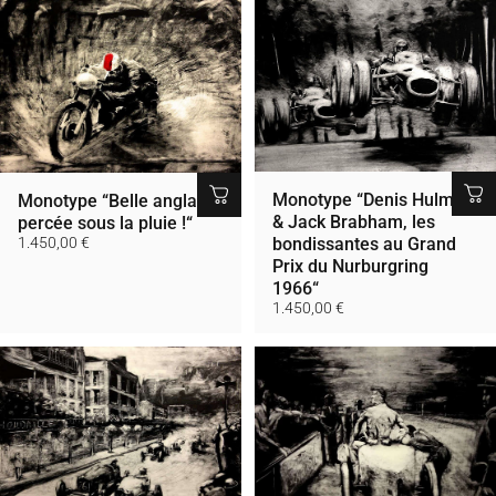
Monotype “Denis Hulme
Monotype “Belle anglaise
& Jack Brabham, les
percée sous la pluie !“
1.450,00 €
bondissantes au Grand
Prix du Nurburgring
1966“
1.450,00 €