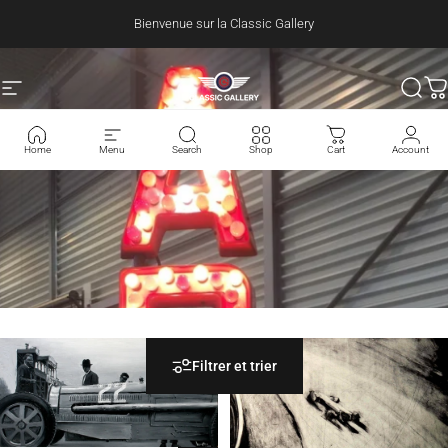
Passer au contenu
Bienvenue sur la Classic Gallery
Navigation
Classic-Gallery
Rech
P
Home
Menu
Search
Shop
Cart
Account
Filtrer et trier